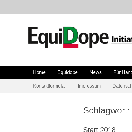
Equidope Initiative
Hauptmenü
Weiter
Home
Equidope
News
Für Händ
zum
Submenü
Weiter
Inhalt
Kontaktformular
Impressum
Datensch
zum
Inhalt
Schlagwort:
Start 2018