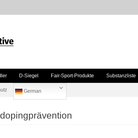
ler
D-Siegel
Fair-Sport-Produkte
Substanzliste
utz
German
dopingprävention