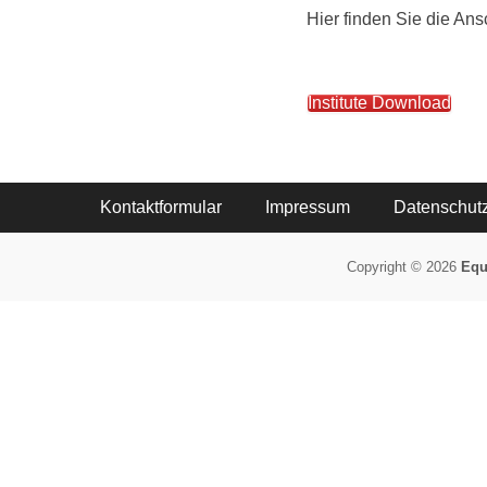
Hier finden Sie die Ans
Institute Download
Footer-Menü
Weiter
Kontaktformular
Impressum
Datenschut
zum
Inhalt
Copyright © 2026
Equ