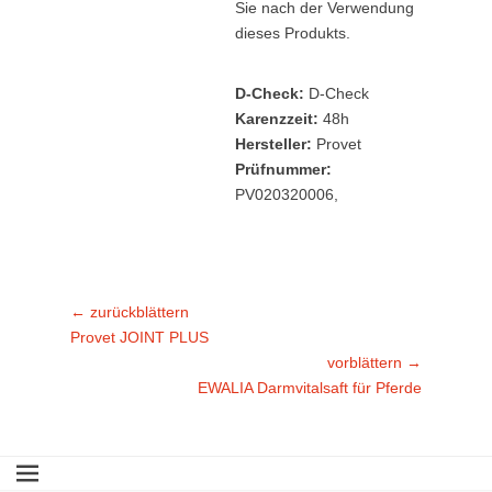
Sie nach der Verwendung
dieses Produkts.
D-Check:
D-Check
Karenzzeit:
48h
Hersteller:
Provet
Prüfnummer:
PV020320006,
Beitragsnavigation
← zurückblättern
Vorheriger
Provet JOINT PLUS
Beitrag:
vorblättern →
Nächster
EWALIA Darmvitalsaft für Pferde
Beitrag: