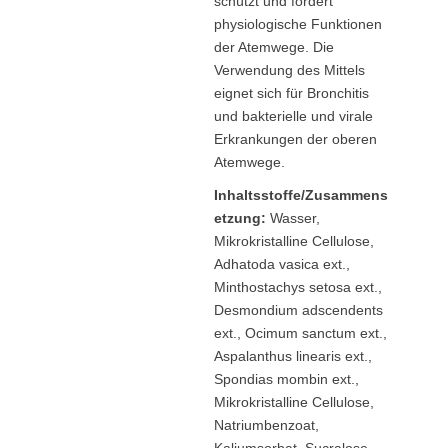
schützt und fördert
physiologische Funktionen
der Atemwege. Die
Verwendung des Mittels
eignet sich für Bronchitis
und bakterielle und virale
Erkrankungen der oberen
Atemwege.
Inhaltsstoffe/Zusammens
etzung:
Wasser,
Mikrokristalline Cellulose,
Adhatoda vasica ext.,
Minthostachys setosa ext.,
Desmondium adscendents
ext., Ocimum sanctum ext.,
Aspalanthus linearis ext.,
Spondias mombin ext.,
Mikrokristalline Cellulose,
Natriumbenzoat,