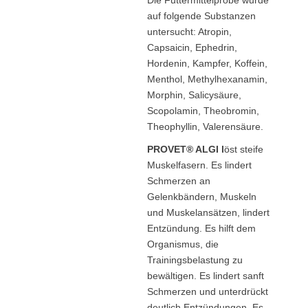
Die Futtermittelprobe wurde
auf folgende Substanzen
untersucht: Atropin,
Capsaicin, Ephedrin,
Hordenin, Kampfer, Koffein,
Menthol, Methylhexanamin,
Morphin, Salicysäure,
Scopolamin, Theobromin,
Theophyllin, Valerensäure.
PROVET® ALGI l
öst steife
Muskelfasern. Es lindert
Schmerzen an
Gelenkbändern, Muskeln
und Muskelansätzen, lindert
Entzündung. Es hilft dem
Organismus, die
Trainingsbelastung zu
bewältigen. Es lindert sanft
Schmerzen und unterdrückt
deutlich Entzündungen. Es