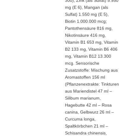
300), Zink (als Sulfat) 5.950
mg (E 6), Mangan (als
Sulfat) 1.550 mg (E 5),
Biotin 1.000.000 mcg;
Pantothensäure 816 mg,
Nikotinsäure 416 mg,
Vitamin B1 653 mg, Vitamin
B2 133 mg, Vitamin B6 406
mg, Vitamin B12 13.300
mcg. Sensorische
Zusatzstoffe: Mischung aus
Aromastoffen 156 ml
(Pflanzenextrakte: Tinkturen
aus Mariendistel 47 ml –
Silibum marianum,
Hagebutte 42 ml – Rosa
canina, Gelbwurz 26 ml –
Curcuma longa,
Spaltkörbchen 21 ml –
Schisandra chinensis,