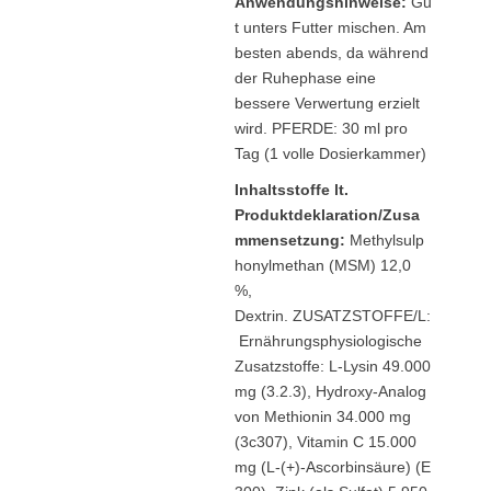
Anwendungshinweise:
Gu
t unters Futter mischen. Am
besten abends, da während
der Ruhephase eine
bessere Verwertung erzielt
wird. PFERDE: 30 ml pro
Tag (1 volle Dosierkammer)
Inhaltsstoffe lt.
Produktdeklaration/Zusa
mmensetzung:
Methylsulp
honylmethan (MSM) 12,0
%,
Dextrin. ZUSATZSTOFFE/L:
Ernährungsphysiologische
Zusatzstoffe: L-Lysin 49.000
mg (3.2.3), Hydroxy-Analog
von Methionin 34.000 mg
(3c307), Vitamin C 15.000
mg (L-(+)-Ascorbinsäure) (E