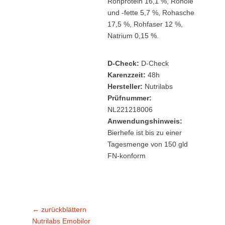
Rohprotein 16,1 %, Rohöle
und -fette 5,7 %, Rohasche
17,5 %, Rohfaser 12 %,
Natrium 0,15 %.
D-Check:
D-Check
Karenzzeit:
48h
Hersteller:
Nutrilabs
Prüfnummer:
NL221218006
Anwendungshinweis:
Bierhefe ist bis zu einer
Tagesmenge von 150 gld
FN-konform
Beitragsnavigation
← zurückblättern
Vorheriger
Nutrilabs Emobilor