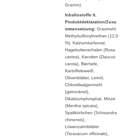
Gramm)
Inhaltsstoffe lt.
Produktdeklaration/Zusa
mmensetzung:
Grasmehl,
Methylsulfonylmethan (12,0
%), Kalziumkarbonat,
Hagebuttenschalen (Rosa
canina), Karotten (Daucus
carota), Bierhefe,
Kartoffeleiweiß,
Olivenblätter, Leinöl,
Chlorellaalgenmehl
(getrocknet),
Dikalziumphosphat, Minze
(Mentha spicata),
Spaltkörbchen (Schisandra
chinensis),
Löwenzahnblätter
(Taraxacum officinale),