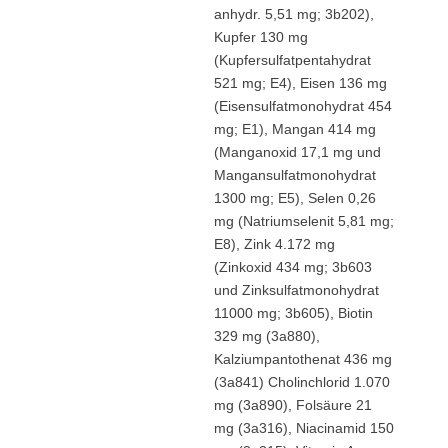
anhydr. 5,51 mg; 3b202),
Kupfer 130 mg
(Kupfersulfatpentahydrat
521 mg; E4), Eisen 136 mg
(Eisensulfatmonohydrat 454
mg; E1), Mangan 414 mg
(Manganoxid 17,1 mg und
Mangansulfatmonohydrat
1300 mg; E5), Selen 0,26
mg (Natriumselenit 5,81 mg;
E8), Zink 4.172 mg
(Zinkoxid 434 mg; 3b603
und Zinksulfatmonohydrat
11000 mg; 3b605), Biotin
329 mg (3a880),
Kalziumpantothenat 436 mg
(3a841) Cholinchlorid 1.070
mg (3a890), Folsäure 21
mg (3a316), Niacinamid 150