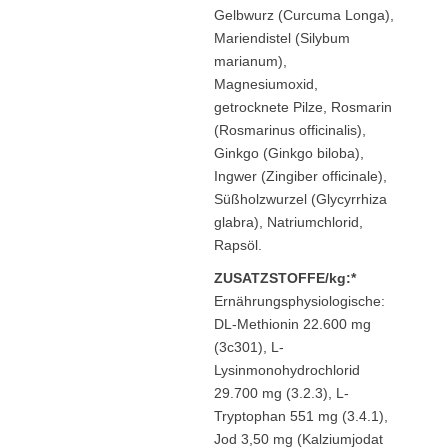
Gelbwurz (Curcuma Longa),
Mariendistel (Silybum
marianum),
Magnesiumoxid,
getrocknete Pilze, Rosmarin
(Rosmarinus officinalis),
Ginkgo (Ginkgo biloba),
Ingwer (Zingiber officinale),
Süßholzwurzel (Glycyrrhiza
glabra), Natriumchlorid,
Rapsöl.
ZUSATZSTOFFE/kg:*
Ernährungsphysiologische:
DL-Methionin 22.600 mg
(3c301), L-
Lysinmonohydrochlorid
29.700 mg (3.2.3), L-
Tryptophan 551 mg (3.4.1),
Jod 3,50 mg (Kalziumjodat