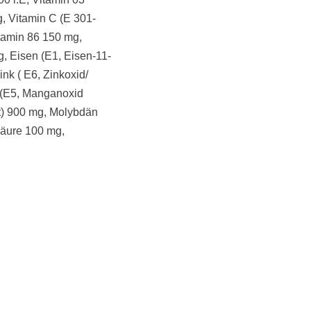
g, Vitamin C (E 301-
tamin 86 150 mg,
g, Eisen (E1, Eisen-11-
ink ( E6, Zinkoxid/
n (E5, Manganoxid
at) 900 mg, Molybdän
säure 100 mg,