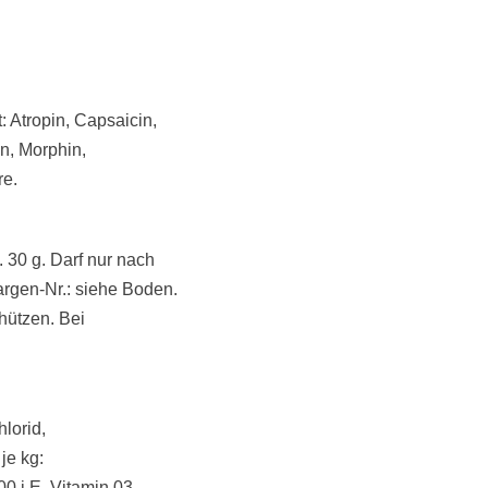
 Atropin, Capsaicin,
n, Morphin,
re.
. 30 g. Darf nur nach
argen-Nr.: siehe Boden.
hützen. Bei
lorid,
je kg:
0 i.E, Vitamin 03