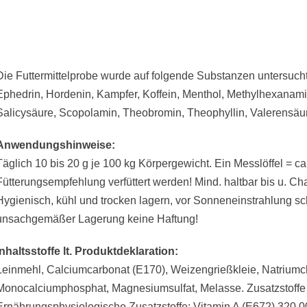
Die Futtermittelprobe wurde auf folgende Substanzen untersucht:
Ephedrin, Hordenin, Kampfer, Koffein, Menthol, Methylhexanami
Salicysäure, Scopolamin, Theobromin, Theophyllin, Valerensäu
Anwendungshinweise:
Täglich 10 bis 20 g je 100 kg Körpergewicht. Ein Messlöffel = ca
Fütterungsempfehlung verfüttert werden! Mind. haltbar bis u. Ch
Hygienisch, kühl und trocken lagern, vor Sonneneinstrahlung sc
unsachgemäßer Lagerung keine Haftung!
Inhaltsstoffe lt. Produktdeklaration:
Leinmehl, Calciumcarbonat (E170), Weizengrießkleie, Natriumch
Monocalciumphosphat, Magnesiumsulfat, Melasse. Zusatzstoffe 
Ernährungsphysiologische Zusatzstoffe: Vitamin A (E672) 320.00