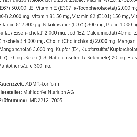
(E67) 50.000 i.E, Vitamin E (E307, a-Tocopherolacetat) 2.000 m
304) 2.000 mg, Vitamin 81 50 mg, Vitamin 82 (E101) 150 mg, Vi
Vitamin 812 800 µg, Nikotinsäure (E375) 800 mg, Biotin 1.000 µ
sulfat / Eisen- chelat) 2.000 mg, Jod (E2, Calciumjodat) 40 mg, Z
Zinkchelat) 4.000 mg, Cholin (Cholinchlorid} 2.000 mg, Manga
/Manganchelat) 3.000 mg, Kupfer (E4, Kupfersulfat/ Kupferchel
(E7) 10 mg, Selen (E8, Natri- umselenit / Selenhefe) 20 mg, Fol
Pantothensäure 300 mg.
Karenzzeit:
ADMR-konform
Hersteller:
Mühldorfer Nutrition AG
Prüfnummer:
MD221217005