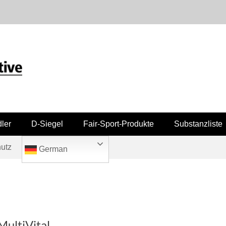
ler
D-Siegel
Fair-Sport-Produkte
Substanzliste
utz
German
MultiVital