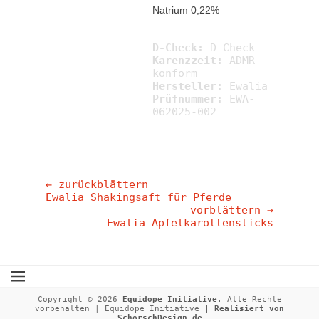
Natrium 0,22%
D-Check:
D-Check
Karenzzeit:
ADMR-
konform
Hersteller:
Ewalia
Prüfnummer:
EWA-
062025-002
Beitragsnavigation
← zurückblättern
Vorheriger
Ewalia Shakingsaft für Pferde
Beitrag:
vorblättern →
Nächster
Ewalia Apfelkarottensticks
Beitrag:
Copyright © 2026
Equidope Initiative
. Alle Rechte
vorbehalten | Equidope Initiative
| Realisiert von
SchorschDesign.de