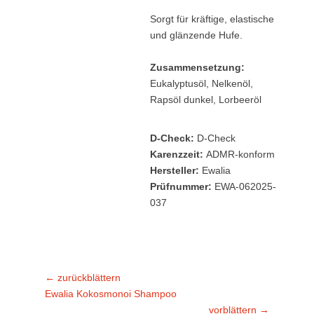
Sorgt für kräftige, elastische
und glänzende Hufe.
Zusammensetzung:
Eukalyptusöl, Nelkenöl,
Rapsöl dunkel, Lorbeeröl
D-Check:
D-Check
Karenzzeit:
ADMR-konform
Hersteller:
Ewalia
Prüfnummer:
EWA-062025-
037
Beitragsnavigation
← zurückblättern
Vorheriger
Ewalia Kokosmonoi Shampoo
Beitrag:
vorblättern →