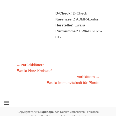
D-Check:
D-Check
Karenzzeit:
ADMR-konform
Hersteller:
Ewalia
Prüfnummer:
EWA-062025-
012
Beitragsnavigation
← zurückblättern
Vorheriger
Ewalia Herz-Kreislauf
Beitrag:
vorblättern →
Nächster
Ewalia Immunvitalsaft für Pferde
Beitrag:
Copyright © 2026
Equidope
. Alle Rechte vorbehalten | Equidope