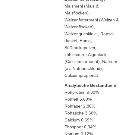
Maismehl (Mais &
Maisflocken),
Weizenfuttermehl (Weizen &
Weizenflocken),
Weizengrieskleie , Rapsöl
dunkel, Honig,
Süßmolkepulver,
kohlesaurer Algenkalk
(Calciumcarbonat), Natrium
(als Natriumchlorid),
Calciumpropionat
Analytische Bestandteile
Rohprotein 9,80%
Rohfett 6,60%
Rohfaser 2,80%
Rohasche 3,60%
Calcium 0,69%
Phosphor 0,34%
Natrium 0,12%