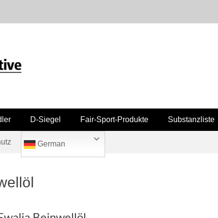
ler
D-Siegel
Fair-Sport-Produkte
Substanzliste
utz
German
wellöl
Ewalia Beinwellöl