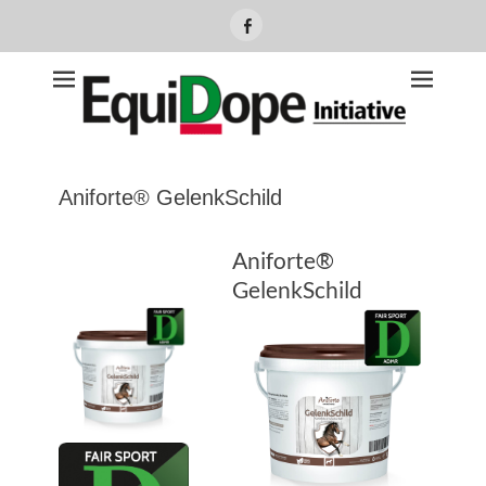
Facebook
Equidope Initiative
Aniforte® GelenkSchild
Aniforte®
GelenkSchild