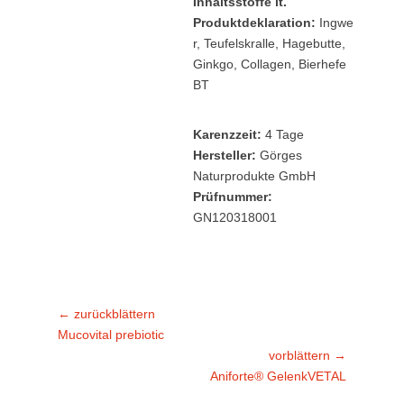
Inhaltsstoffe lt.
Produktdeklaration:
Ingwe
r, Teufelskralle, Hagebutte,
Ginkgo, Collagen, Bierhefe
BT
Karenzzeit:
4 Tage
Hersteller:
Görges
Naturprodukte GmbH
Prüfnummer:
GN120318001
Beitragsnavigation
← zurückblättern
Vorheriger
Mucovital prebiotic
Beitrag:
vorblättern →
Nächster
Aniforte® GelenkVETAL
Beitrag: