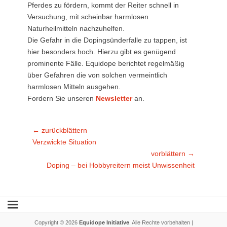
Pferdes zu fördern, kommt der Reiter schnell in
Versuchung, mit scheinbar harmlosen
Naturheilmitteln nachzuhelfen.
Die Gefahr in die Dopingsünderfalle zu tappen, ist
hier besonders hoch. Hierzu gibt es genügend
prominente Fälle. Equidope berichtet regelmäßig
über Gefahren die von solchen vermeintlich
harmlosen Mitteln ausgehen.
Fordern Sie unseren
Newsletter
an.
Beitragsnavigation
← zurückblättern
Vorheriger
Verzwickte Situation
Beitrag:
vorblättern →
Nächster
Doping – bei Hobbyreitern meist Unwissenheit
Beitrag:
Copyright © 2026
Equidope Initiative
. Alle Rechte vorbehalten |